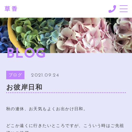
CONCEPT
コンセプト
ORDER INFO
BLOG
ご注文に際して
GALLERY
ギャラリー
2021.09.24
ブログ
BLOG
お彼岸日和
ブログ
SHOP INFO
店舗情報
秋の連休、お天気もよくお出かけ日和。
CONTACT
お問い合わせ
どこか遠くに行きたいところですが、こういう時はご先祖