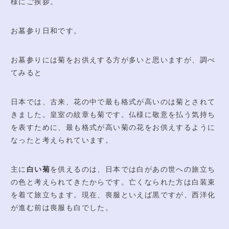
様にご挨拶。
注文サイト
お墓参り日和です。
アクセス
お墓参りには菊をお供えする方が多いと思いますが、調べ
てみると
日本では、古来、花の中で最も格式が高いのは菊とされて
きました。皇室の紋章も菊です。仏様に敬意を払う気持ち
を表すために、最も格式が高い菊の花をお供えするように
なったと考えられています。
主に
白い菊
を供えるのは、日本では白があの世への旅立ち
の色と考えられてきたからです。亡くなられた方は白装束
を着て旅立ちます。現在、喪服といえば黒ですが、西洋化
が進む前は喪服も白でした。