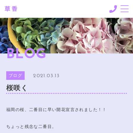
CONCEPT
コンセプト
ORDER INFO
BLOG
ご注文に際して
GALLERY
ギャラリー
2021.03.13
ブログ
BLOG
桜咲く
ブログ
SHOP INFO
店舗情報
福岡の桜、二番目に早い開花宣言されました！！
CONTACT
お問い合わせ
ちょっと残念な二番目。