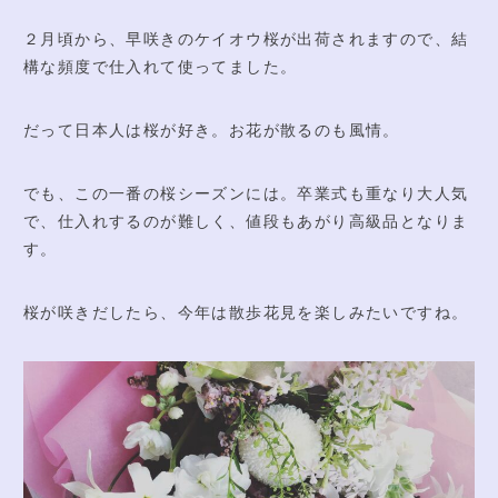
注文サイト
２月頃から、早咲きのケイオウ桜が出荷されますので、結
構な頻度で仕入れて使ってました。
アクセス
だって日本人は桜が好き。お花が散るのも風情。
でも、この一番の桜シーズンには。卒業式も重なり大人気
で、仕入れするのが難しく、値段もあがり高級品となりま
す。
桜が咲きだしたら、今年は散歩花見を楽しみたいですね。